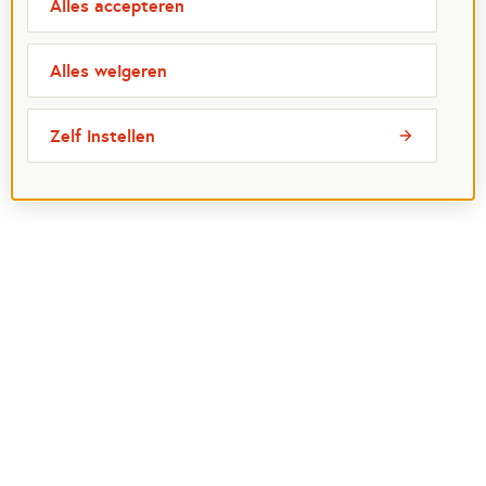
Alles accepteren
Alles weigeren
Zelf instellen
Meest bezochte pagina's
Ik wil maatje worden
Ik zoek een maatje
Voor organisaties
Projectenoverzicht
Over Maatjes