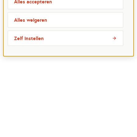
Alles accepteren
Alles weigeren
Zelf instellen
Meest bezochte pagina's
Ik wil maatje worden
Ik zoek een maatje
Voor organisaties
Projectenoverzicht
Over Maatjes