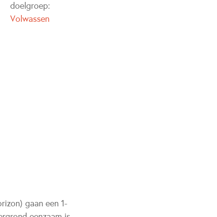
doelgroep:
Volwassen
orizon) gaan een 1-
ergrond eenzaam is.