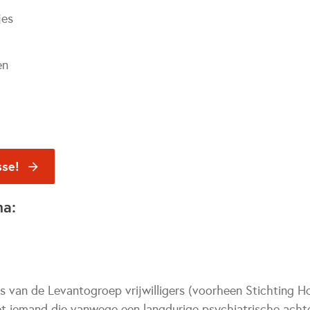
jes
en
sse!
na:
es van de Levantogroep vrijwilligers (voorheen Stichting H
t iemand die vanwege een langdurige psychiatrische acht