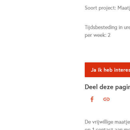
Soort project:
Maat
Tijdsbesteding in ur
per week:
2
Ja ik heb intere
Deel deze pagi
De vrijwillige maatj
op-1 contact aan me