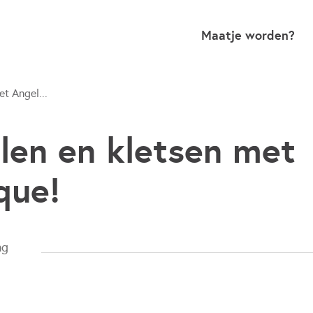
Maatje worden?
et Angel...
len en kletsen met
que!
ng