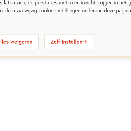
 laten zien, de prestaties meten en inzicht krijgen in het g
ekken via wijzig cookie-instellingen onderaan deze pagina
lles weigeren
Zelf instellen
 Maatjes
Contactinformatie
Opent in
stelde vragen
030 6564524
Ope
gina
info@oranjefonds.nl
e Loterij
et Oranje Fonds
Volg ons