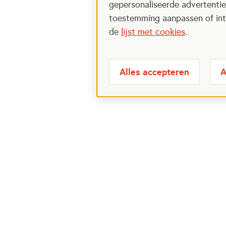
gepersonaliseerde advertenties
toestemming aanpassen of intr
de
lijst met cookies
.
Alles accepteren
A
Meest bezochte
Over
pagina's
Veelge
Perspa
Ik wil maatje worden
Postcod
Ik zoek een maatje
Over h
Voor organisaties