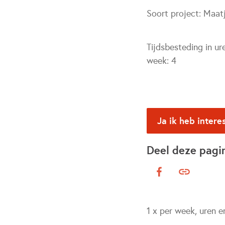
Soort project:
Maat
Tijdsbesteding in ur
week:
4
Ja ik heb intere
Deel deze pagi
1 x per week, uren e