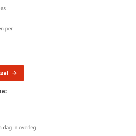
jes
en per
sse!
na:
n dag in overleg.