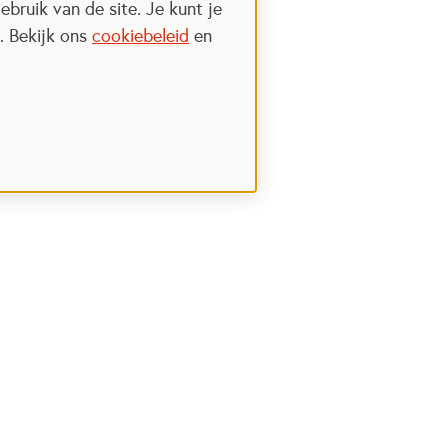
ebruik van de site. Je kunt je
. Bekijk ons
cookiebeleid
en
Steun het Oranje fonds
 een nieuwe tab
Opent in een nieuwe tab
Ik wil meer weten
nt in een nieuwe tab