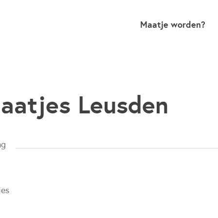
Maatje worden?
aatjes Leusden
ng
jes