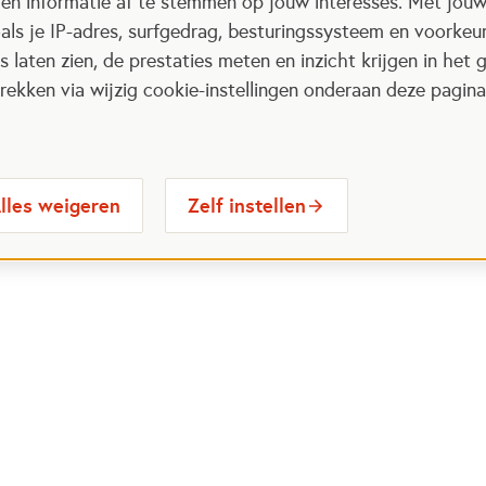
 en informatie af te stemmen op jouw interesses. Met jou
als je IP-adres, surfgedrag, besturingssysteem en voorke
 laten zien, de prestaties meten en inzicht krijgen in het g
ekken via wijzig cookie-instellingen onderaan deze pagina
lles weigeren
Zelf instellen
 Maatjes
Contactinformatie
Opent in
stelde vragen
030 6564524
Ope
gina
info@oranjefonds.nl