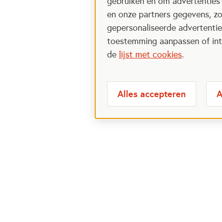
gebruiken en om advertenties
en onze partners gegevens, zo
gepersonaliseerde advertenties
toestemming aanpassen of intr
de
lijst met cookies
.
Alles accepteren
A
Meest bezochte
Over
pagina's
Veelge
Perspa
Ik wil maatje worden