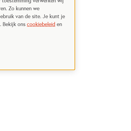
w toestemming verwerken wij
uren. Zo kunnen we
ebruik van de site. Je kunt je
. Bekijk ons
cookiebeleid
en
Steun het Oranje fonds
 een nieuwe tab
Opent in een nieuwe tab
Ik wil meer weten
nt in een nieuwe tab