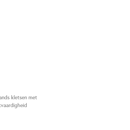
lands kletsen met
kvaardigheid