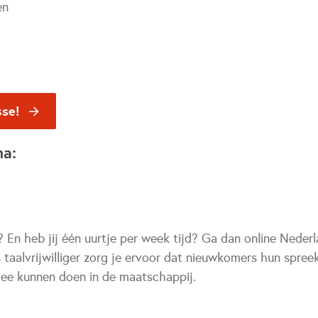
en
sse!
na:
? En heb jij één uurtje per week tijd? Ga dan online Neder
 taalvrijwilliger zorg je ervoor dat nieuwkomers hun spree
mee kunnen doen in de maatschappij.