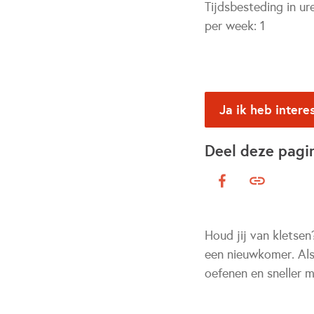
Tijdsbesteding in ur
per week:
1
Ja ik heb intere
Deel deze pagi
Houd jij van kletsen
een nieuwkomer. Als
oefenen en sneller 