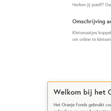
Herken jij jezelf? Da
Omschrijving ac
Kletsmaatjes koppel
om online te kletse
Welkom bij het 
Het Oranje Fonds gebruikt coo