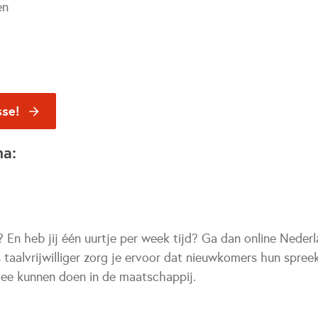
en
sse!
na:
? En heb jij één uurtje per week tijd? Ga dan online Neder
 taalvrijwilliger zorg je ervoor dat nieuwkomers hun spree
mee kunnen doen in de maatschappij.