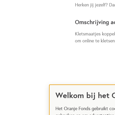
Herken jij jezelf? Da
Omschrijving ac
Kletsmaatjes koppel
om online te kletse
Welkom bij het 
Het Oranje Fonds gebruikt coo