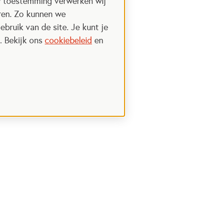
w toestemming verwerken wij
uren. Zo kunnen we
ebruik van de site. Je kunt je
. Bekijk ons
cookiebeleid
en
Steun het Oranje fonds
 een nieuwe tab
Opent in een nieuwe tab
Ik wil meer weten
nt in een nieuwe tab