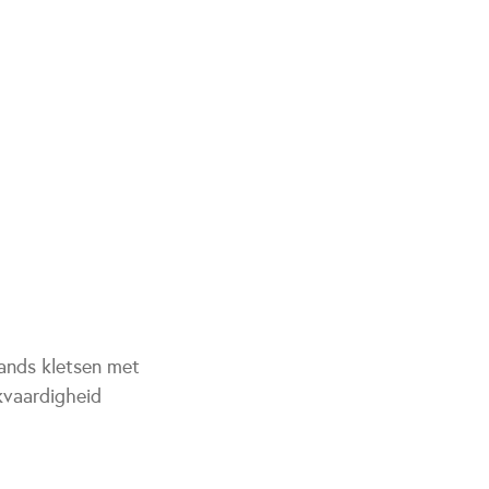
lands kletsen met
kvaardigheid