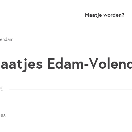
Maatje worden?
lendam
maatjes Edam-Vole
ng
jes