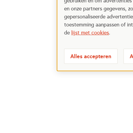
gebruiken en om advertenties
en onze partners gegevens, zo
gepersonaliseerde advertenties
toestemming aanpassen of intr
de
lijst met cookies
.
Alles accepteren
A
Meest bezochte
Over
pagina's
Veelge
Perspa
Ik wil maatje worden