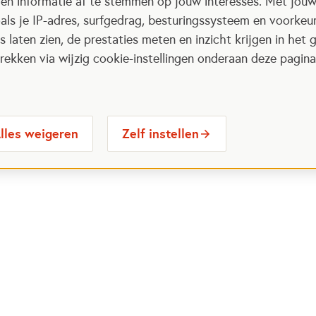
 en informatie af te stemmen op jouw interesses. Met jou
als je IP-adres, surfgedrag, besturingssysteem en voorke
 laten zien, de prestaties meten en inzicht krijgen in het g
ekken via wijzig cookie-instellingen onderaan deze pagina
lles weigeren
Zelf instellen
 Maatjes
Contactinformatie
Opent in
stelde vragen
030 6564524
Ope
gina
info@oranjefonds.nl