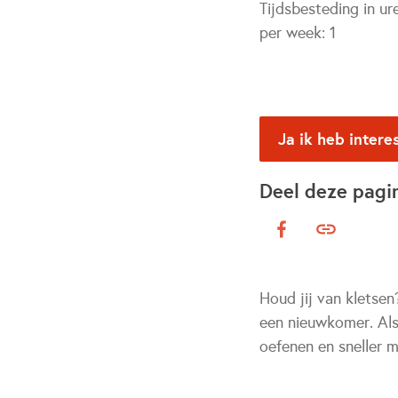
Tijdsbesteding in ur
per week:
1
Ja ik heb intere
Deel deze pagi
Houd jij van kletsen
een nieuwkomer. Als
oefenen en sneller 