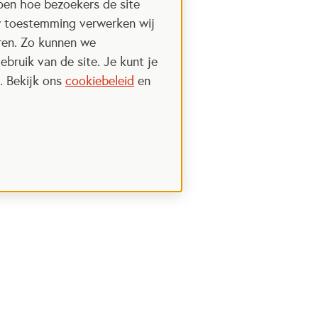
pen hoe bezoekers de site
w toestemming verwerken wij
uren. Zo kunnen we
ebruik van de site. Je kunt je
. Bekijk ons
cookiebeleid
en
Steun het Oranje fonds
 een nieuwe tab