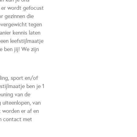
 er wordt gefocust
or gezinnen die
 overgewicht tegen
nier kennis laten
een leefstijlmaatje
 ben jij! We zijn
ding, sport en/of
tijlmaatje ben je 1
teuning van de
g uiteenlopen, van
 worden er af en
in contact met