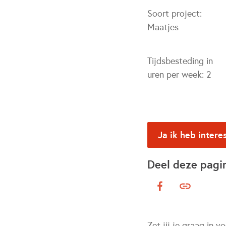
Soort project:
Maatjes
Tijdsbesteding in
uren per week:
2
Ja ik heb intere
Deel deze pagi
Zet jij je graag in 