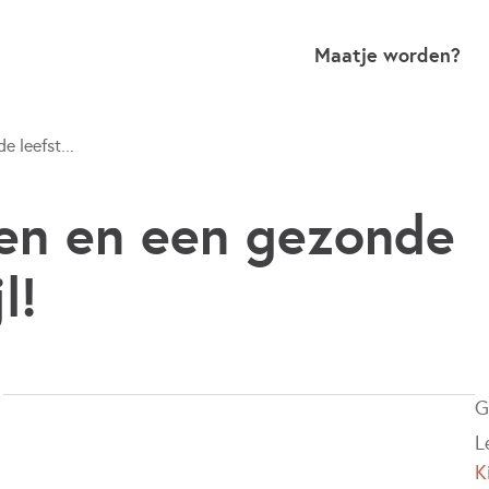
Maatje worden?
e leefst...
en en een gezonde
l!
G
L
K