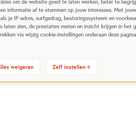
kies om de website goed te laten werken, beter te begrij
 en informatie af te stemmen op jouw interesses. Met jou
als je IP-adres, surfgedrag, besturingssysteem en voorke
 laten zien, de prestaties meten en inzicht krijgen in het g
ekken via wijzig cookie-instellingen onderaan deze pagina
lles weigeren
Zelf instellen
 Maatjes
Contactinformatie
Opent in
stelde vragen
030 6564524