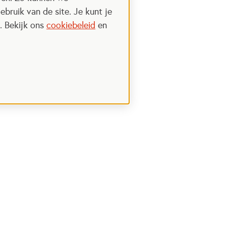
ebruik van de site. Je kunt je
. Bekijk ons
cookiebeleid
en
Steun het Oranje fonds
 een nieuwe tab
Opent in een nieuwe tab
Ik wil meer weten
nt in een nieuwe tab