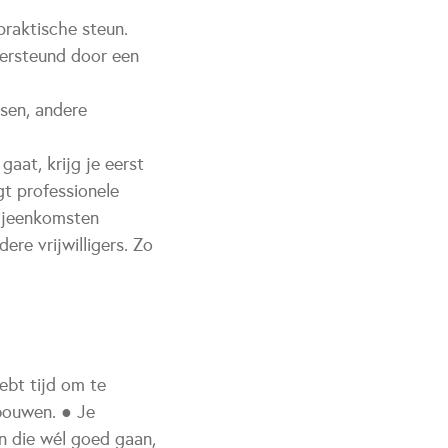
 praktische steun.
dersteund door een
sen, andere
gaat, krijg je eerst
gt professionele
bijeenkomsten
ere vrijwilligers. Zo
hebt tijd om te
 bouwen. ● Je
n die wél goed gaan,