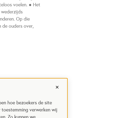
teloos voelen. ● Het
n wederzijds
inderen. Op die
n de ouders over,
pen hoe bezoekers de site
w toestemming verwerken wij
uren. Zo kunnen we