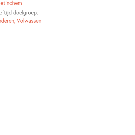
etinchem
eftijd doelgroep:
nderen
Volwassen