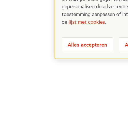
gepersonaliseerde advertenties
toestemming aanpassen of intr
de
lijst met cookies
.
Alles accepteren
A
Meest bezochte
Over
pagina's
Veelge
Perspa
Ik wil maatje worden
Postcod
Ik zoek een maatje