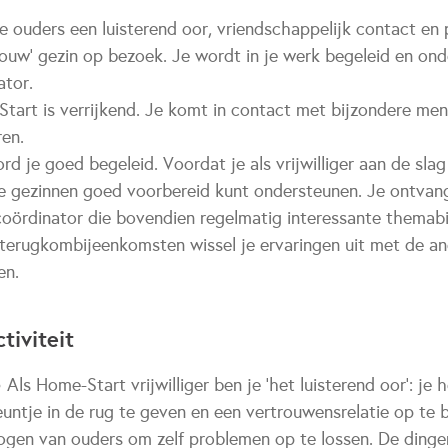
d je ouders een luisterend oor, vriendschappelijk contact en
‘jouw’ gezin op bezoek. Je wordt in je werk begeleid en on
ator.
art is verrijkend. Je komt in contact met bijzondere men
en.
 je goed begeleid. Voordat je als vrijwilliger aan de slag 
 je gezinnen goed voorbereid kunt ondersteunen. Je ontvan
coördinator die bovendien regelmatig interessante thema
 terugkombijeenkomsten wissel je ervaringen uit met de and
en.
tiviteit
Als Home-Start vrijwilliger ben je ‘het luisterend oor’: je 
euntje in de rug te geven en een vertrouwensrelatie op te
gen van ouders om zelf problemen op te lossen. De dinge