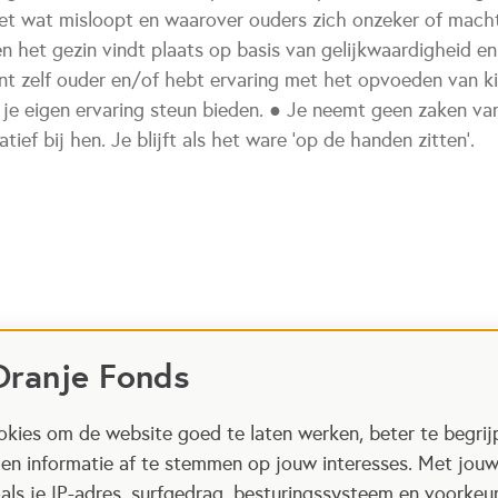
niet wat misloopt en waarover ouders zich onzeker of mach
n het gezin vindt plaats op basis van gelijkwaardigheid e
nt zelf ouder en/of hebt ervaring met het opvoeden van k
 je eigen ervaring steun bieden. ● Je neemt geen zaken va
iatief bij hen. Je blijft als het ware ‘op de handen zitten’.
Oranje Fonds
kies om de website goed te laten werken, beter te begrij
 en informatie af te stemmen op jouw interesses. Met jou
als je IP-adres, surfgedrag, besturingssysteem en voorke