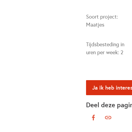
Soort project:
Maatjes
Tijdsbesteding in
uren per week:
2
Ja ik heb intere
Deel deze pagi