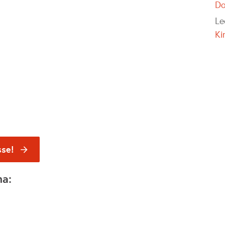
Do
Le
Ki
sse!
na: