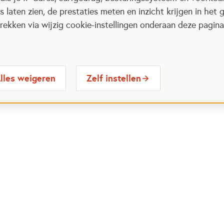
 laten zien, de prestaties meten en inzicht krijgen in het g
ekken via wijzig cookie-instellingen onderaan deze pagina
lles weigeren
Zelf instellen
 Maatjes
Contactinformatie
Opent in
stelde vragen
030 6564524
Ope
gina
info@oranjefonds.nl
e Loterij