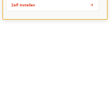
Zelf instellen
Meest bezochte pagina's
Ik wil maatje worden
Ik zoek een maatje
Voor organisaties
Projectenoverzicht
Over Maatjes
Veelgestelde vragen
Perspagina
Postcode Loterij
Over het Oranje Fonds