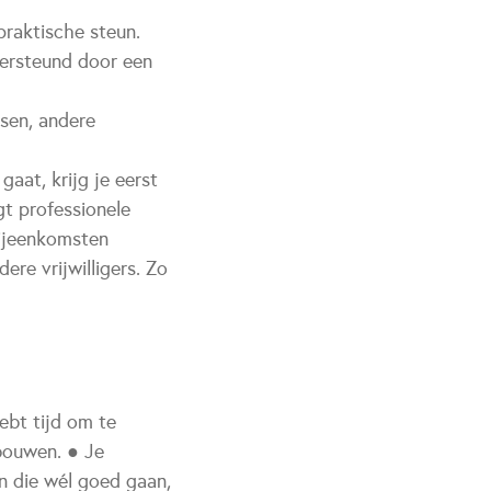
 praktische steun.
dersteund door een
sen, andere
gaat, krijg je eerst
gt professionele
bijeenkomsten
ere vrijwilligers. Zo
hebt tijd om te
 bouwen. ● Je
n die wél goed gaan,