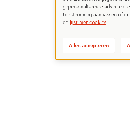
gepersonaliseerde advertenties
toestemming aanpassen of intr
de
lijst met cookies
.
Alles accepteren
A
Meest bezochte
Over
pagina's
Veelge
Perspa
Ik wil maatje worden
Postcod
Ik zoek een maatje