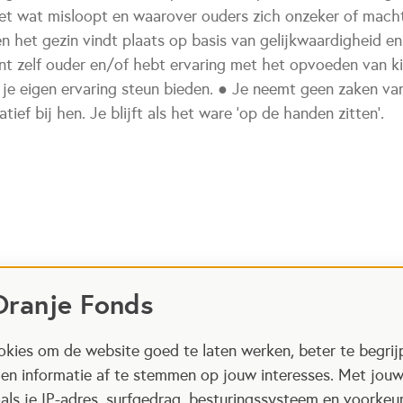
niet wat misloopt en waarover ouders zich onzeker of mach
n het gezin vindt plaats op basis van gelijkwaardigheid e
nt zelf ouder en/of hebt ervaring met het opvoeden van k
 je eigen ervaring steun bieden. ● Je neemt geen zaken va
iatief bij hen. Je blijft als het ware ‘op de handen zitten’.
Oranje Fonds
kies om de website goed te laten werken, beter te begrij
 en informatie af te stemmen op jouw interesses. Met jou
als je IP-adres, surfgedrag, besturingssysteem en voorke