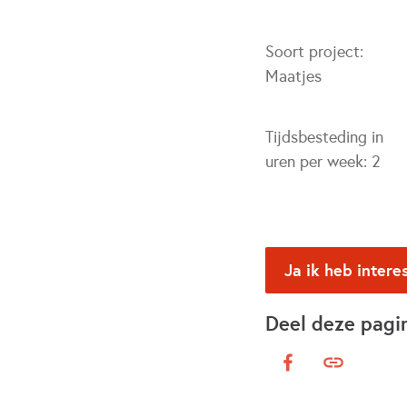
Soort project:
Maatjes
Tijdsbesteding in
uren per week:
2
Ja ik heb intere
Deel deze pagi