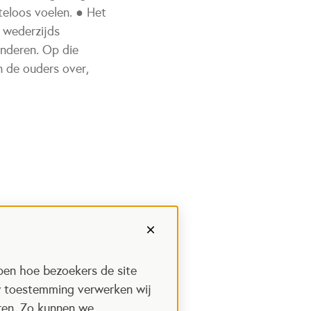
teloos voelen. ● Het
n wederzijds
inderen. Op die
n de ouders over,
pen hoe bezoekers de site
w toestemming verwerken wij
uren. Zo kunnen we