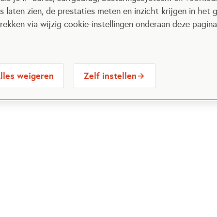
 laten zien, de prestaties meten en inzicht krijgen in het g
ekken via wijzig cookie-instellingen onderaan deze pagina
lles weigeren
Zelf instellen
 Maatjes
Contactinformatie
Opent in
stelde vragen
030 6564524
Ope
gina
info@oranjefonds.nl
e Loterij