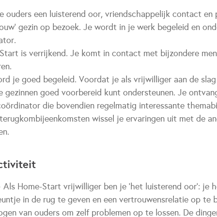
d je ouders een luisterend oor, vriendschappelijk contact en
‘jouw’ gezin op bezoek. Je wordt in je werk begeleid en on
ator.
art is verrijkend. Je komt in contact met bijzondere men
en.
 je goed begeleid. Voordat je als vrijwilliger aan de slag 
 je gezinnen goed voorbereid kunt ondersteunen. Je ontvan
coördinator die bovendien regelmatig interessante thema
 terugkombijeenkomsten wissel je ervaringen uit met de and
en.
tiviteit
Als Home-Start vrijwilliger ben je ‘het luisterend oor’: je 
euntje in de rug te geven en een vertrouwensrelatie op te
gen van ouders om zelf problemen op te lossen. De dinge