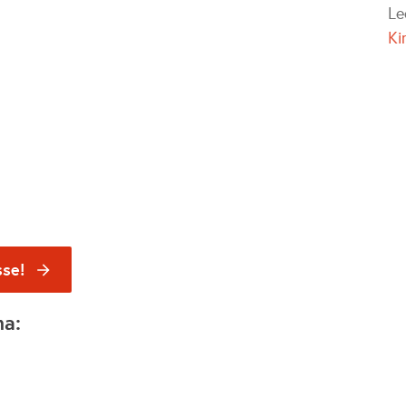
Le
Ki
sse!
na: