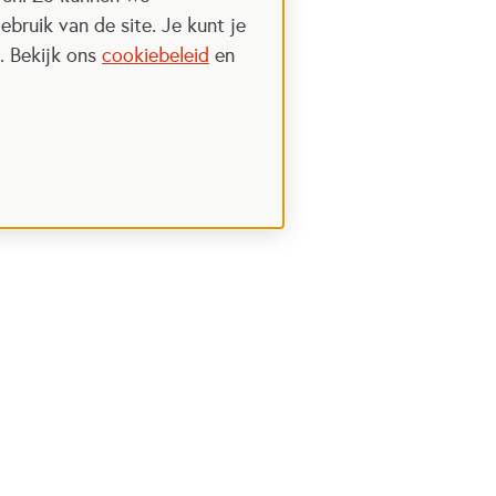
ebruik van de site. Je kunt je
. Bekijk ons
cookiebeleid
en
Steun het Oranje fonds
 een nieuwe tab
Opent in een nieuwe tab
Ik wil meer weten
nt in een nieuwe tab