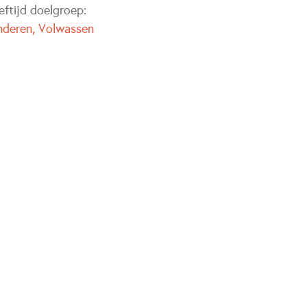
eftijd doelgroep:
nderen
Volwassen