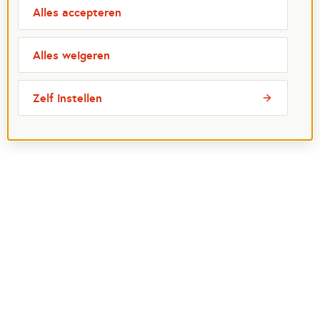
Alles accepteren
Alles weigeren
Zelf instellen
Meest bezochte pagina's
Ik wil maatje worden
Ik zoek een maatje
Voor organisaties
Projectenoverzicht