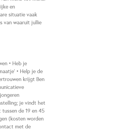
ijke en
are situatie vaak
 van waaruit jullie
wen • Heb je
aatje’ • Help je de
ertrouwen krijgt Ben
municatieve
 jongeren
telling; je vindt het
t tussen de 19 en 45
ggen (kosten worden
contact met de