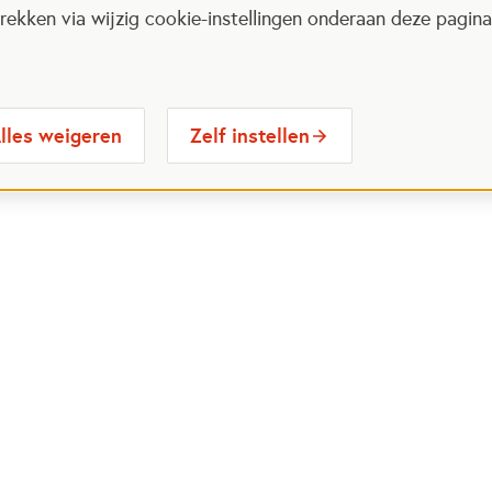
ekken via wijzig cookie-instellingen onderaan deze pagina
lles weigeren
Zelf instellen
 Maatjes
Contactinformatie
Opent in
stelde vragen
030 6564524
Ope
gina
info@oranjefonds.nl
e Loterij
et Oranje Fonds
Volg ons