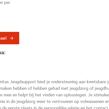
en per
sse!
na:
nitas Jeugdsupport bied je ondersteuning aan kwetsbare 
e maken hebben of hebben gehad met jeugdzorg of jeugdhu
e mee en helpt bij het vinden van oplossingen. Je stimule
nis in de jeugdzorg weer te vertrouwen op volwassenen e
n de eerste plaats in de persoonlijke relatie en het conta