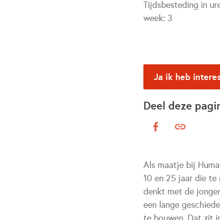
Tijdsbesteding in ur
week:
3
Ja ik heb intere
Deel deze pagi
Als maatje bij Huma
10 en 25 jaar die t
denkt met de jonger
een lange geschiede
te bouwen. Dat zit i