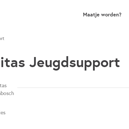
Maatje worden?
rt
itas Jeugdsupport
tas
nbosch
jes