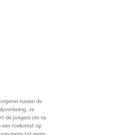
jongeren tussen de
lpverlening. Je
ert de jongere om na
n een toekomst op
ct van-mens-tot-mens.