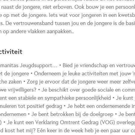
 je naast de jongere, niet erboven. Ook bouw je een persoonl
ie op met de jongere. Iets wat voor jongeren in een kwetsb
is. De vertrouwensband tussen jou en de jongere is de basis
 op andere vlakken aanpakken..
tiviteit
j Humanitas Jeugdsupport… • Bied je vriendschap en vertrou
t de jongere • Onderneem je leuke activiteiten met jouw ‘m
che zaken • Zorg je ervoor dat de jongere weer meer zelfv
uwe vrijwilligers? • Je beschikt over goede sociale en com
ent een stabiele en sympathieke persoonlijkheid • Je kunt
uleren tot positief gedrag • Je hebt een ondernemende ins
 ondernemen • Je bent betrokken bij de doelgroep • Je ben
) • Je kunt een Verklaring Omtrent Gedrag (VOG) overle
jd kost het mij? Eén keer in de week heb je een paar uur 