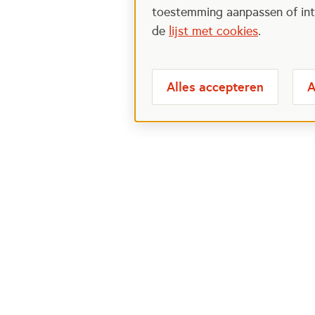
toestemming aanpassen of intr
de
lijst met cookies
.
Alles accepteren
A
Meest bezochte
Over
pagina's
Veelge
Perspa
Ik wil maatje worden
Postcod
Ik zoek een maatje
Over h
Voor organisaties