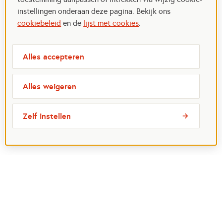
instellingen onderaan deze pagina. Bekijk ons
cookiebeleid
en de
lijst met cookies
.
Alles accepteren
Alles weigeren
Zelf instellen
Meest bezochte pagina's
Ik wil maatje worden
Ik zoek een maatje