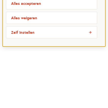
Alles accepteren
Alles weigeren
Zelf instellen
Meest bezochte pagina's
Ik wil maatje worden
Ik zoek een maatje
Voor organisaties
Projectenoverzicht