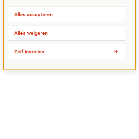
Alles accepteren
Alles weigeren
Zelf instellen
Meest bezochte pagina's
Ik wil maatje worden
Ik zoek een maatje
Voor organisaties
Projectenoverzicht