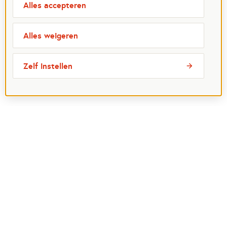
Alles accepteren
Alles weigeren
Zelf instellen
Meest bezochte pagina's
Ik wil maatje worden
Ik zoek een maatje
Voor organisaties
Projectenoverzicht
Over Maatjes