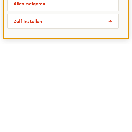
Alles weigeren
Zelf instellen
Meest bezochte pagina's
Ik wil maatje worden
Ik zoek een maatje
Voor organisaties
Projectenoverzicht
Over Maatjes
Veelgestelde vragen
Perspagina