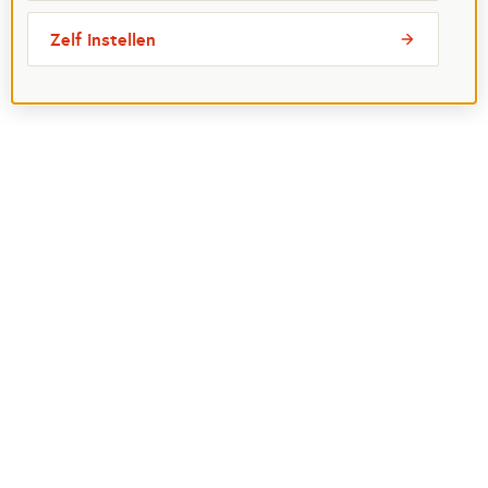
Zelf instellen
Meest bezochte pagina's
Ik wil maatje worden
Ik zoek een maatje
Voor organisaties
Projectenoverzicht
Over Maatjes
Veelgestelde vragen
Perspagina
Postcode Loterij