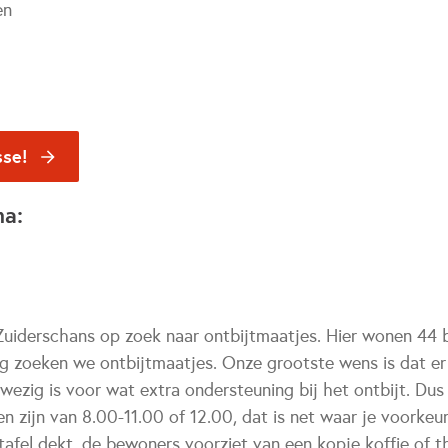
en
sse!
na:
n Zuiderschans op zoek naar ontbijtmaatjes. Hier wonen 44
g zoeken we ontbijtmaatjes. Onze grootste wens is dat er
ezig is voor wat extra ondersteuning bij het ontbijt. Du
n zijn van 8.00-11.00 of 12.00, dat is net waar je voorkeur 
tafel dekt, de bewoners voorziet van een kopje koffie of t