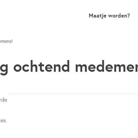
Maatje worden?
emens!
ig ochtend medeme
rde
jes