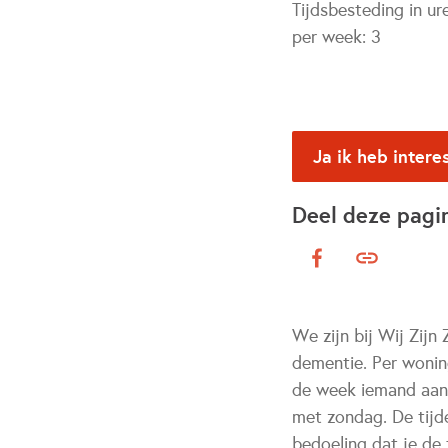
Tijdsbesteding in ur
per week:
3
Ja ik heb intere
Deel deze pagi
We zijn bij Wij Zij
dementie. Per wonin
de week iemand aanw
met zondag. De tijde
bedoeling dat je de 