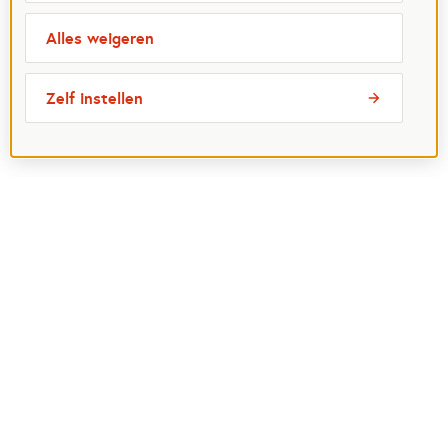
Alles weigeren
Zelf instellen
Meest bezochte pagina's
Ik wil maatje worden
Ik zoek een maatje
Voor organisaties
Projectenoverzicht
Over Maatjes
Veelgestelde vragen