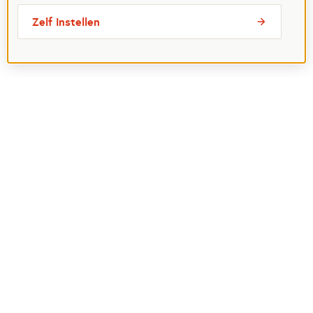
Zelf instellen
Meest bezochte pagina's
Ik wil maatje worden
Ik zoek een maatje
Voor organisaties
Projectenoverzicht
Over Maatjes
Veelgestelde vragen
Perspagina
Postcode Loterij
Over het Oranje Fonds