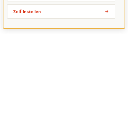
Zelf instellen
Meest bezochte pagina's
Ik wil maatje worden
Ik zoek een maatje
Voor organisaties
Projectenoverzicht
Over Maatjes
Veelgestelde vragen
Perspagina
Postcode Loterij