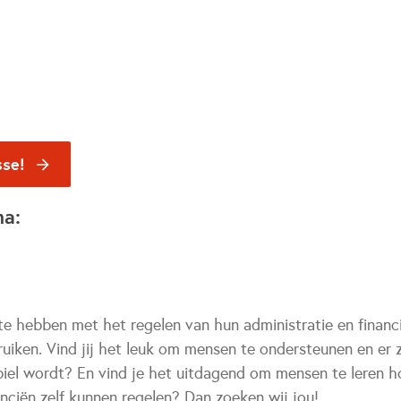
sse!
na:
te hebben met het regelen van hun administratie en financ
uiken. Vind jij het leuk om mensen te ondersteunen en er 
abiel wordt? En vind je het uitdagend om mensen te leren h
anciën zelf kunnen regelen? Dan zoeken wij jou!