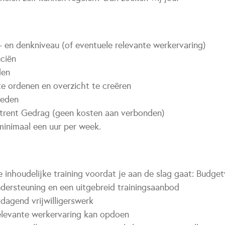
 en denkniveau (of eventuele relevante werkervaring)
nciën
den
te ordenen en overzicht te creëren
heden
trent Gedrag (geen kosten aan verbonden)
minimaal een uur per week.
 inhoudelijke training voordat je aan de slag gaat: Budge
ndersteuning en een uitgebreid trainingsaanbod
tdagend vrijwilligerswerk
relevante werkervaring kan opdoen