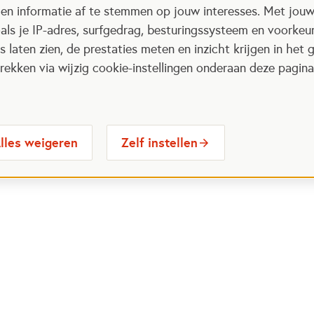
 en informatie af te stemmen op jouw interesses. Met jou
als je IP-adres, surfgedrag, besturingssysteem en voorke
 laten zien, de prestaties meten en inzicht krijgen in het g
ekken via wijzig cookie-instellingen onderaan deze pagina
lles weigeren
Zelf instellen
 Maatjes
Contactinformatie
Opent in
stelde vragen
030 6564524
Ope
gina
info@oranjefonds.nl