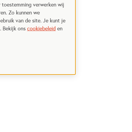
w toestemming verwerken wij
uren. Zo kunnen we
ebruik van de site. Je kunt je
. Bekijk ons
cookiebeleid
en
Steun het Oranje fonds
 een nieuwe tab
Opent in een nieuwe tab
Ik wil meer weten
nt in een nieuwe tab