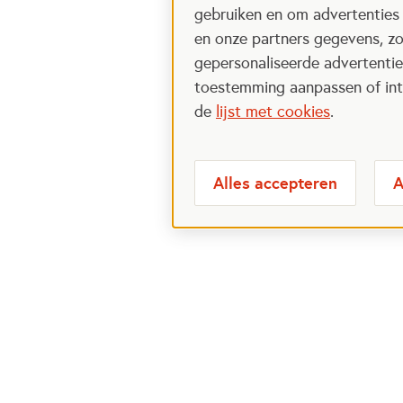
gebruiken en om advertenties
en onze partners gegevens, zo
gepersonaliseerde advertenties
toestemming aanpassen of intr
de
lijst met cookies
.
Alles accepteren
A
Meest bezochte
Over
pagina's
Veelge
Perspa