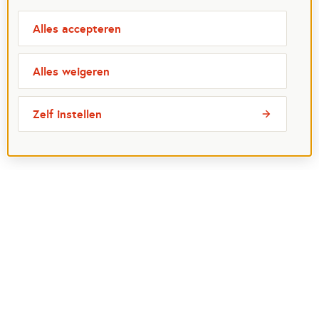
Alles accepteren
Alles weigeren
Zelf instellen
Meest bezochte pagina's
Ik wil maatje worden
Ik zoek een maatje
Voor organisaties
Projectenoverzicht