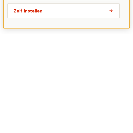
Zelf instellen
Meest bezochte pagina's
Ik wil maatje worden
Ik zoek een maatje
Voor organisaties
Projectenoverzicht
Over Maatjes
Veelgestelde vragen
Perspagina
Postcode Loterij