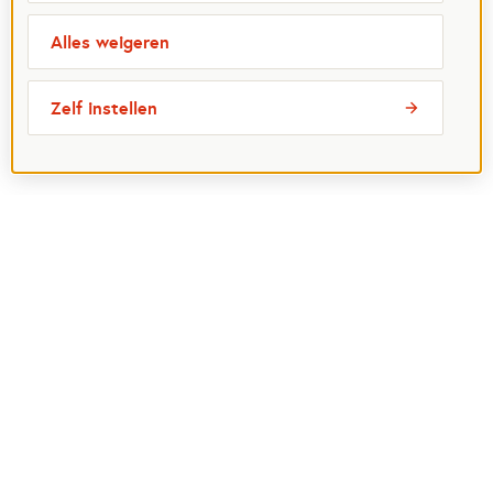
Alles weigeren
Zelf instellen
Meest bezochte pagina's
Ik wil maatje worden
Ik zoek een maatje
Voor organisaties
Projectenoverzicht
Over Maatjes
Veelgestelde vragen