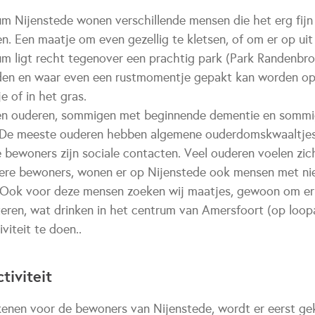
 Nijenstede wonen verschillende mensen die het erg fij
. Een maatje om even gezellig te kletsen, of om er op uit
 ligt recht tegenover een prachtig park (Park Randenbroe
en en waar even een rustmomentje gepakt kan worden op 
e of in het gras.
n ouderen, sommigen met beginnende dementie en sommi
 De meeste ouderen hebben algemene ouderdomskwaaltje
e bewoners zijn sociale contacten. Veel ouderen voelen zi
ere bewoners, wonen er op Nijenstede ook mensen met ni
 Ook voor deze mensen zoeken wij maatjes, gewoon om er 
steren, wat drinken in het centrum van Amersfoort (op loo
viteit te doen..
tiviteit
tekenen voor de bewoners van Nijenstede, wordt er eerst g