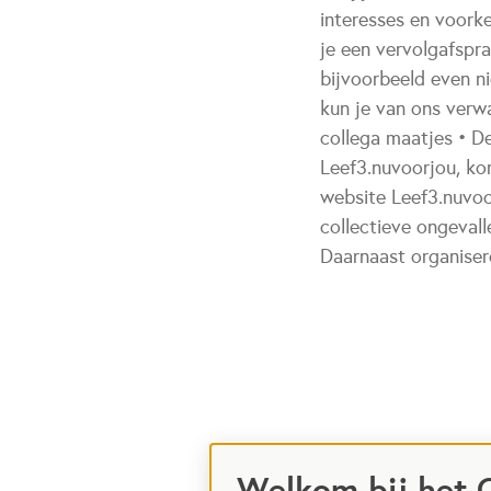
interesses en voork
je een vervolgafspra
bijvoorbeeld even ni
kun je van ons verw
collega maatjes • D
Leef3.nuvoorjou, ko
website Leef3.nuvoor
collectieve ongeval
Daarnaast organisere
Welkom bij het 