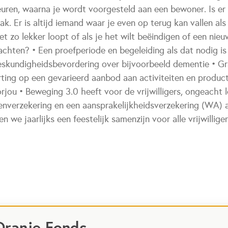
euren, waarna je wordt voorgesteld aan een bewoner. Is er 
ak. Er is altijd iemand waar je even op terug kan vallen als 
et zo lekker loopt of als je het wilt beëindigen of een nie
achten? • Een proefperiode en begeleiding als dat nodig i
eskundigheidsbevordering over bijvoorbeeld dementie • Gr
rting op een gevarieerd aanbod aan activiteiten en product
jou • Beweging 3.0 heeft voor de vrijwilligers, ongeacht le
lenverzekering en een aansprakelijkheidsverzekering (WA) a
n we jaarlijks een feestelijk samenzijn voor alle vrijwillige
Oranje Fonds