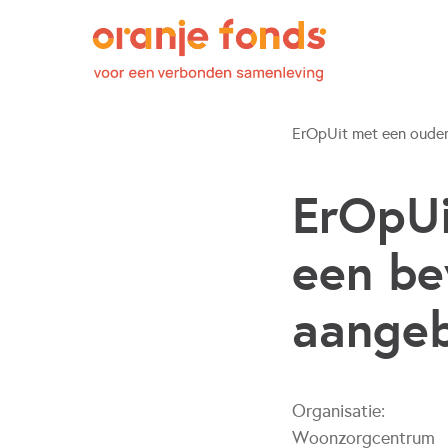
ErOpUit met een oudere
ErOpUi
een be
aangeb
Organisatie:
Woonzorgcentrum