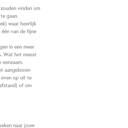
n zouden vinden om
 te gaan.
k) waar heerlijk
één van de fijne
gen in een meer
s. Wat het meest
ch eenzaam.
et aangeboren
even op uit te
pafstand) of om
ekeken naar jouw