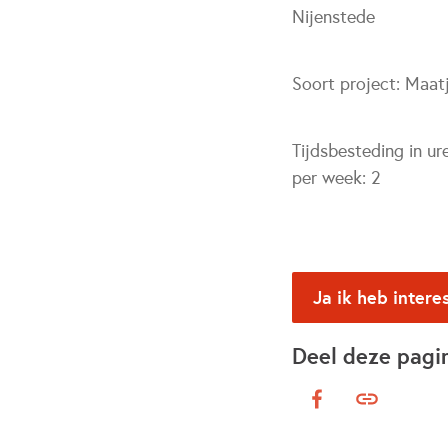
Nijenstede
Soort project:
Maat
Tijdsbesteding in ur
per week:
2
Ja ik heb intere
Deel deze pagi