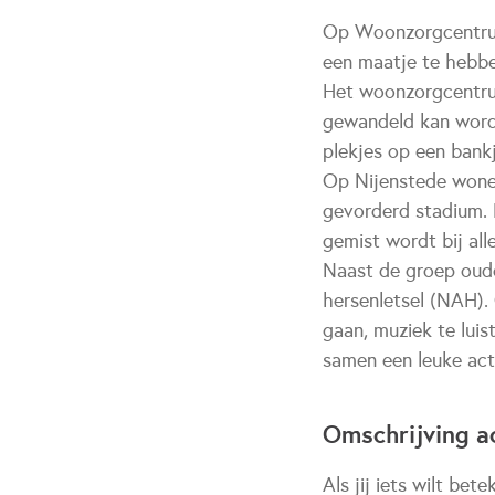
Op Woonzorgcentrum
een maatje te hebben
Het woonzorgcentrum
gewandeld kan word
plekjes op een bankj
Op Nijenstede wone
gevorderd stadium.
gemist wordt bij all
Naast de groep oud
hersenletsel (NAH).
gaan, muziek te lui
samen een leuke acti
Omschrijving ac
Als jij iets wilt be