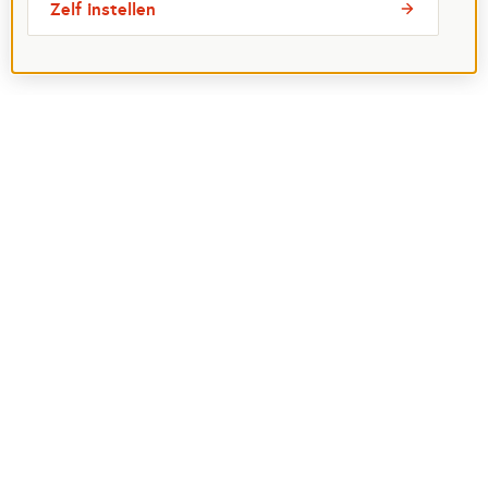
Zelf instellen
Meest bezochte pagina's
Ik wil maatje worden
Ik zoek een maatje
Voor organisaties
Projectenoverzicht
Over Maatjes
Veelgestelde vragen
Perspagina
Postcode Loterij
Over het Oranje Fonds