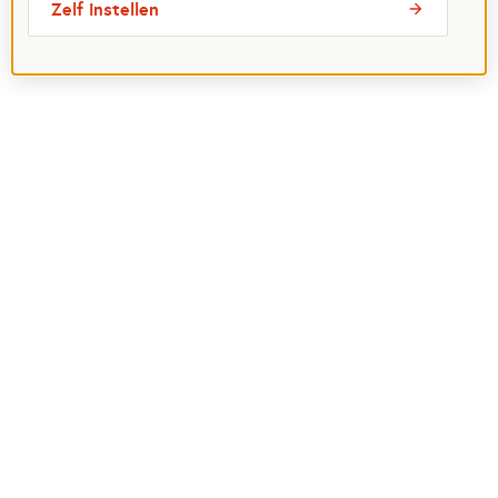
Zelf instellen
Meest bezochte pagina's
Ik wil maatje worden
Ik zoek een maatje
Voor organisaties
Projectenoverzicht
Over Maatjes
Veelgestelde vragen
Perspagina
Postcode Loterij
Over het Oranje Fonds