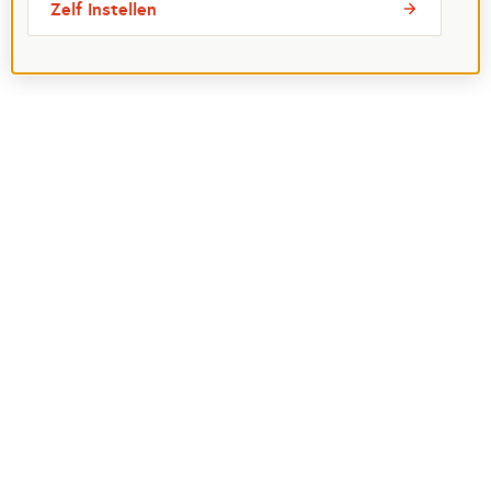
Zelf instellen
Meest bezochte pagina's
Ik wil maatje worden
Ik zoek een maatje
Voor organisaties
Projectenoverzicht
Over Maatjes
Veelgestelde vragen
Perspagina
Postcode Loterij
Over het Oranje Fonds