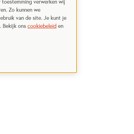
w toestemming verwerken wij
uren. Zo kunnen we
ebruik van de site. Je kunt je
. Bekijk ons
cookiebeleid
en
Steun het Oranje fonds
 een nieuwe tab
Opent in een nieuwe tab
Ik wil meer weten
nt in een nieuwe tab