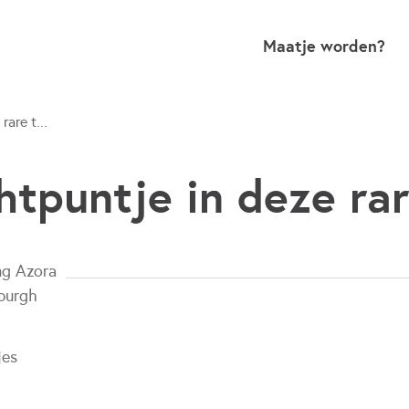
Maatje worden?
rare t...
htpuntje in deze rar
ng Azora
burgh
jes