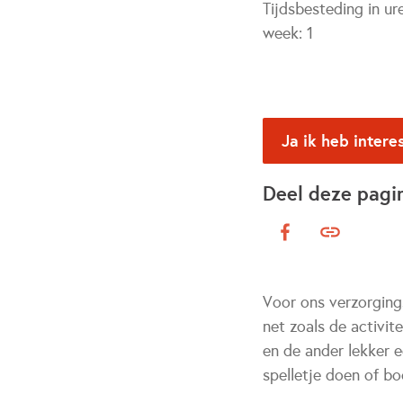
Tijdsbesteding in ur
week:
1
Ja ik heb intere
Deel deze pagi
Voor ons verzorgings
net zoals de activi
en de ander lekker e
spelletje doen of b