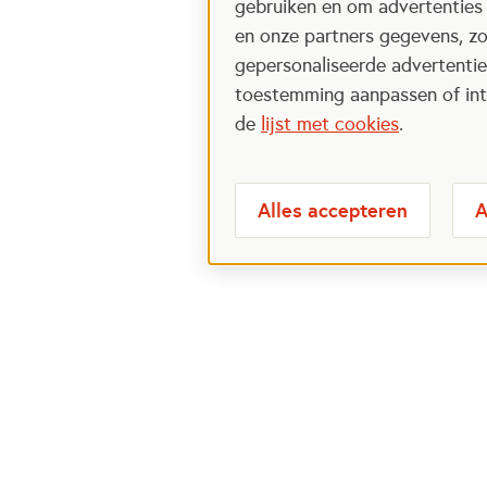
gebruiken en om advertenties
en onze partners gegevens, zo
gepersonaliseerde advertenties
toestemming aanpassen of intr
de
lijst met cookies
.
Alles accepteren
A
Meest bezochte
Over
pagina's
Veelge
Perspa
Ik wil maatje worden