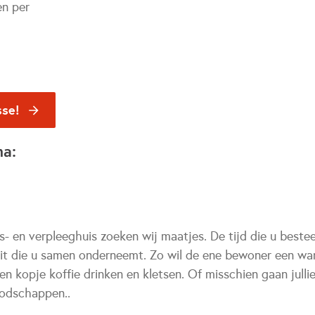
en per
sse!
na:
- en verpleeghuis zoeken wij maatjes. De tijd die u beste
teit die u samen onderneemt. Zo wil de ene bewoner een w
en kopje koffie drinken en kletsen. Of misschien gaan jull
oodschappen..