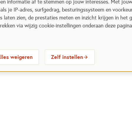
 en informatie af te stemmen op jouw interesses. Met jou
als je IP-adres, surfgedrag, besturingssysteem en voorke
 laten zien, de prestaties meten en inzicht krijgen in het g
ekken via wijzig cookie-instellingen onderaan deze pagina
lles weigeren
Zelf instellen
 Maatjes
Contactinformatie
Opent in
stelde vragen
030 6564524
Ope
gina
info@oranjefonds.nl