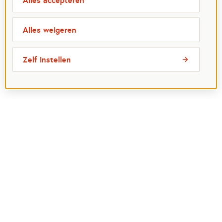
Alles accepteren
Alles weigeren
Zelf instellen
Meest bezochte pagina's
Ik wil maatje worden
Ik zoek een maatje
Voor organisaties
Projectenoverzicht
Over Maatjes