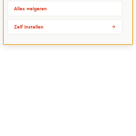
Alles weigeren
Zelf instellen
Meest bezochte pagina's
Ik wil maatje worden
Ik zoek een maatje
Voor organisaties
Projectenoverzicht
Over Maatjes
Veelgestelde vragen