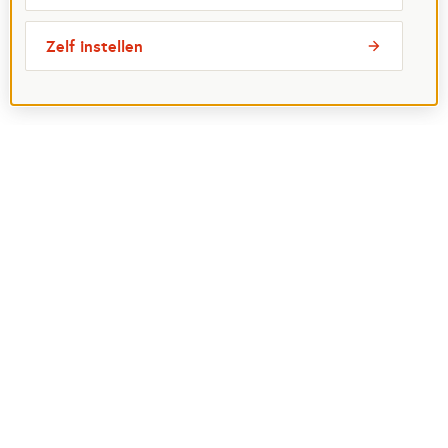
Zelf instellen
Meest bezochte pagina's
Ik wil maatje worden
Ik zoek een maatje
Voor organisaties
Projectenoverzicht
Over Maatjes
Veelgestelde vragen
Perspagina
Postcode Loterij