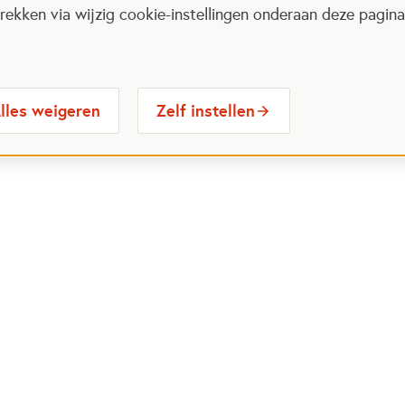
ekken via wijzig cookie-instellingen onderaan deze pagina
lles weigeren
Zelf instellen
 Maatjes
Contactinformatie
Opent in
stelde vragen
030 6564524
Ope
gina
info@oranjefonds.nl
e Loterij
et Oranje Fonds
Volg ons