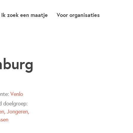
Ik zoek een maatje
Voor organisaties
mburg
nte:
Venlo
jd doelgroep:
en
Jongeren
ssen