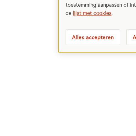
toestemming aanpassen of intr
de
lijst met cookies
.
Alles accepteren
A
Meest bezochte
Over
pagina's
Veelge
Perspa
Ik wil maatje worden
Postcod
Ik zoek een maatje
Over h
Voor organisaties