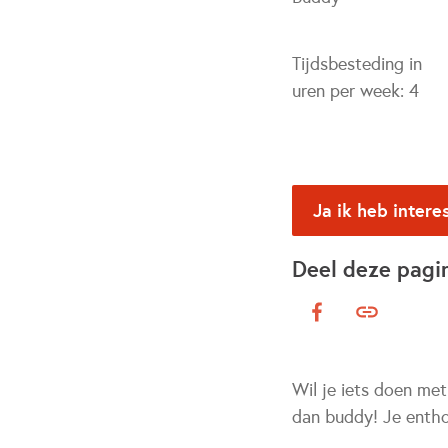
Tijdsbesteding in
uren per week:
4
Ja ik heb intere
Deel deze pagi
Wil je iets doen met
dan buddy! Je entho