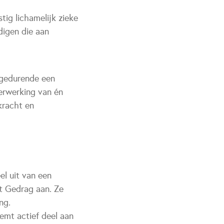
tig lichamelijk zieke
digen die aan
 gedurende een
verwerking van én
kracht en
l uit van een
t Gedrag aan. Ze
ng.
emt actief deel aan