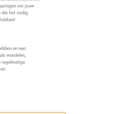
 springen om jouw
 die het nodig
 hebben!
hebben en een
als wandelen,
e regelmatige
ven.