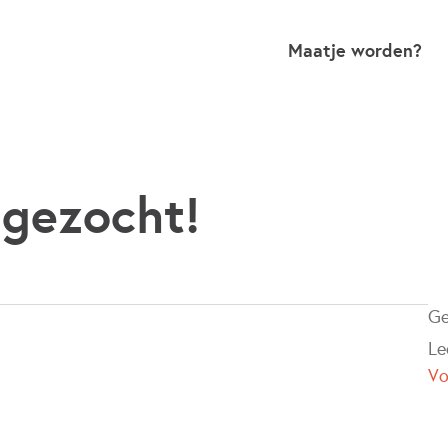
Maatje worden?
gezocht!
Ge
Le
Vo